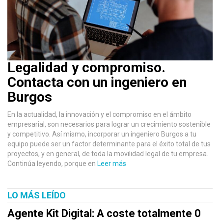
Legalidad y compromiso.
Contacta con un ingeniero en
Burgos
En la actualidad, la innovación y el compromiso en el ámbito
empresarial, son necesarios para lograr un crecimiento sostenible
y competitivo. Así mismo, incorporar un ingeniero Burgos a tu
equipo puede ser un factor determinante para el éxito total de tus
proyectos, y en general, de toda la movilidad legal de tu empresa.
Continúa leyendo, porque en
Leer más
LO MÁS LEÍDO
Agente Kit Digital: A coste totalmente 0