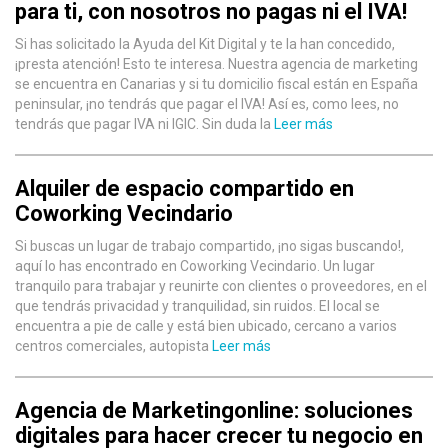
para ti, con nosotros no pagas ni el IVA!
Si has solicitado la Ayuda del Kit Digital y te la han concedido,
¡presta atención! Esto te interesa. Nuestra agencia de marketing
se encuentra en Canarias y si tu domicilio fiscal están en España
peninsular, ¡no tendrás que pagar el IVA! Así es, como lees, no
tendrás que pagar IVA ni IGIC. Sin duda la
Leer más
Alquiler de espacio compartido en
Coworking Vecindario
Si buscas un lugar de trabajo compartido, ¡no sigas buscando!,
aquí lo has encontrado en Coworking Vecindario. Un lugar
tranquilo para trabajar y reunirte con clientes o proveedores, en el
que tendrás privacidad y tranquilidad, sin ruidos. El local se
encuentra a pie de calle y está bien ubicado, cercano a varios
centros comerciales, autopista
Leer más
Agencia de Marketingonline: soluciones
digitales para hacer crecer tu negocio en