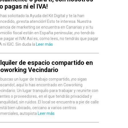
o pagas ni el IVA!
 has solicitado la Ayuda del Kit Digital y te la han
ncedido, ¡presta atención! Esto te interesa. Nuestra
encia de marketing se encuentra en Canarias y si tu
micilio fiscal están en España peninsular, ¡no tendrás
e pagar el IVA! Así es, como lees, no tendrás que pagar
A ni IGIC. Sin duda la
Leer más
lquiler de espacio compartido en
oworking Vecindario
 buscas un lugar de trabajo compartido, ¡no sigas
scando!, aquí lo has encontrado en Coworking
cindario. Un lugar tranquilo para trabajar y reunirte con
ientes o proveedores, en el que tendrás privacidad y
anquilidad, sin ruidos. El local se encuentra a pie de calle
está bien ubicado, cercano a varios centros
merciales, autopista
Leer más