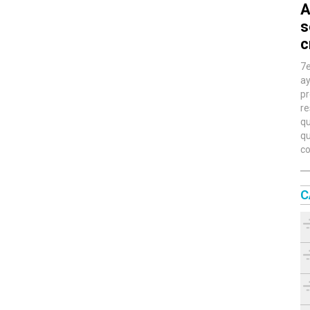
A
s
c
7e
ay
pr
re
qu
qu
co
C