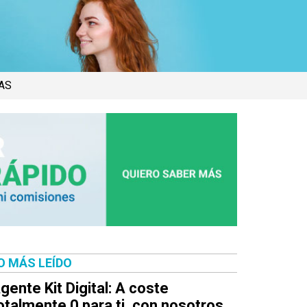
AS
O MÁS LEÍDO
gente Kit Digital: A coste
otalmente 0 para ti, con nosotros