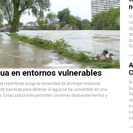
n
Si
co
ag
do
qu
IV
A
gua en entornos vulnerables
C
Si
as repentinas surge la necesidad de proteger espacios
bu
o de barreras para detener el agua se ha convertido en una
Ve
ños. Estas soluciones permiten contener desbordamientos y
cl
tr
y 
co