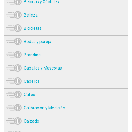
Bebidas y Cócteles
Belleza
Bicicletas
Bodas y pareja
Branding
Caballos y Mascotas
Cabellos
Cafés
Calibración y Medición
Calzado