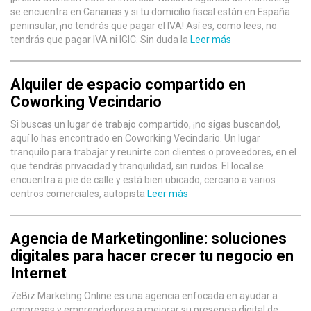
se encuentra en Canarias y si tu domicilio fiscal están en España
peninsular, ¡no tendrás que pagar el IVA! Así es, como lees, no
tendrás que pagar IVA ni IGIC. Sin duda la
Leer más
Alquiler de espacio compartido en
Coworking Vecindario
Si buscas un lugar de trabajo compartido, ¡no sigas buscando!,
aquí lo has encontrado en Coworking Vecindario. Un lugar
tranquilo para trabajar y reunirte con clientes o proveedores, en el
que tendrás privacidad y tranquilidad, sin ruidos. El local se
encuentra a pie de calle y está bien ubicado, cercano a varios
centros comerciales, autopista
Leer más
Agencia de Marketingonline: soluciones
digitales para hacer crecer tu negocio en
Internet
7eBiz Marketing Online es una agencia enfocada en ayudar a
empresas y emprendedores a mejorar su presencia digital de