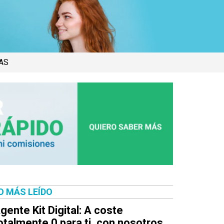
AS
O MÁS LEÍDO
gente Kit Digital: A coste
otalmente 0 para ti, con nosotros