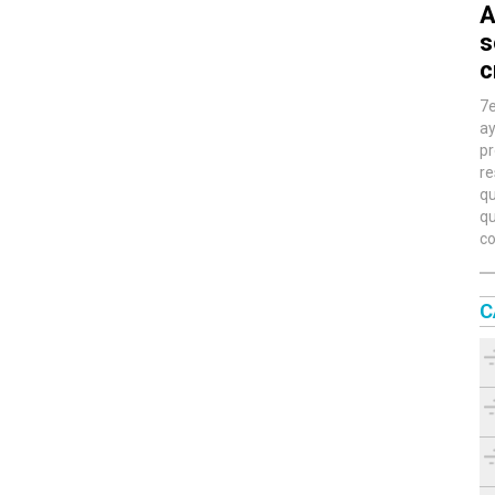
A
s
c
7e
ay
pr
re
qu
qu
co
C