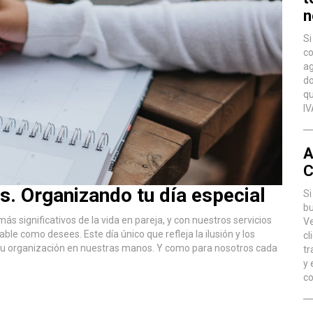
n
Si
co
ag
do
qu
IV
A
C
. Organizando tu día especial
Si
bu
 significativos de la vida en pareja, y con nuestros servicios
Ve
e como desees. Este día único que refleja la ilusión y los
cl
 su organización en nuestras manos. Y como para nosotros cada
tr
y 
co