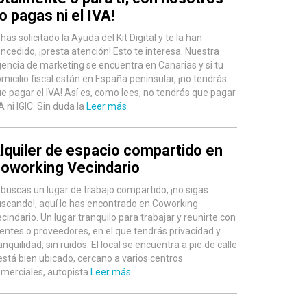
o pagas ni el IVA!
 has solicitado la Ayuda del Kit Digital y te la han
ncedido, ¡presta atención! Esto te interesa. Nuestra
encia de marketing se encuentra en Canarias y si tu
micilio fiscal están en España peninsular, ¡no tendrás
e pagar el IVA! Así es, como lees, no tendrás que pagar
A ni IGIC. Sin duda la
Leer más
lquiler de espacio compartido en
oworking Vecindario
 buscas un lugar de trabajo compartido, ¡no sigas
scando!, aquí lo has encontrado en Coworking
cindario. Un lugar tranquilo para trabajar y reunirte con
ientes o proveedores, en el que tendrás privacidad y
anquilidad, sin ruidos. El local se encuentra a pie de calle
está bien ubicado, cercano a varios centros
merciales, autopista
Leer más