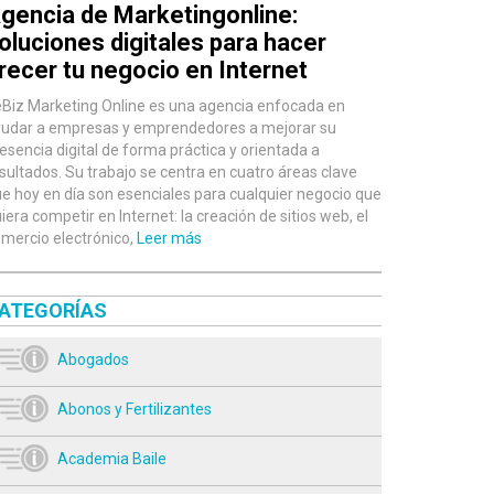
gencia de Marketingonline:
oluciones digitales para hacer
recer tu negocio en Internet
Biz Marketing Online es una agencia enfocada en
udar a empresas y emprendedores a mejorar su
esencia digital de forma práctica y orientada a
sultados. Su trabajo se centra en cuatro áreas clave
e hoy en día son esenciales para cualquier negocio que
iera competir en Internet: la creación de sitios web, el
mercio electrónico,
Leer más
ATEGORÍAS
Abogados
Abonos y Fertilizantes
Academia Baile