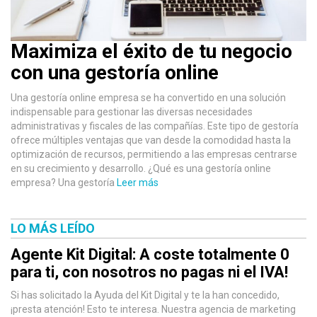
Maximiza el éxito de tu negocio
con una gestoría online
Una gestoría online empresa se ha convertido en una solución
indispensable para gestionar las diversas necesidades
administrativas y fiscales de las compañías. Este tipo de gestoría
ofrece múltiples ventajas que van desde la comodidad hasta la
optimización de recursos, permitiendo a las empresas centrarse
en su crecimiento y desarrollo. ¿Qué es una gestoría online
empresa? Una gestoría
Leer más
LO MÁS LEÍDO
Agente Kit Digital: A coste totalmente 0
para ti, con nosotros no pagas ni el IVA!
Si has solicitado la Ayuda del Kit Digital y te la han concedido,
¡presta atención! Esto te interesa. Nuestra agencia de marketing