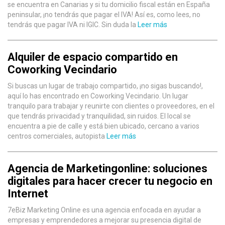
se encuentra en Canarias y si tu domicilio fiscal están en España
peninsular, ¡no tendrás que pagar el IVA! Así es, como lees, no
tendrás que pagar IVA ni IGIC. Sin duda la
Leer más
Alquiler de espacio compartido en
Coworking Vecindario
Si buscas un lugar de trabajo compartido, ¡no sigas buscando!,
aquí lo has encontrado en Coworking Vecindario. Un lugar
tranquilo para trabajar y reunirte con clientes o proveedores, en el
que tendrás privacidad y tranquilidad, sin ruidos. El local se
encuentra a pie de calle y está bien ubicado, cercano a varios
centros comerciales, autopista
Leer más
Agencia de Marketingonline: soluciones
digitales para hacer crecer tu negocio en
Internet
7eBiz Marketing Online es una agencia enfocada en ayudar a
empresas y emprendedores a mejorar su presencia digital de