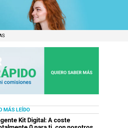
AS
O MÁS LEÍDO
gente Kit Digital: A coste
otalmente 0 para ti, con nosotros