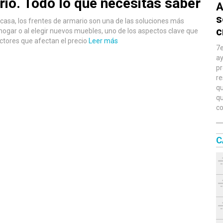
rio. Todo lo que necesitas saber
A
s
 casa, los frentes de armario son una de las soluciones más
c
u hogar o al elegir nuevos muebles, uno de los aspectos clave que
actores que afectan el precio
Leer más
7e
ay
pr
re
qu
qu
co
C