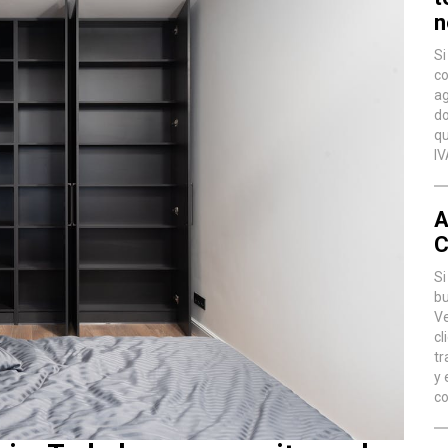
n
Si
co
ag
do
qu
IV
A
C
Si
bu
Ve
cl
tr
y 
co