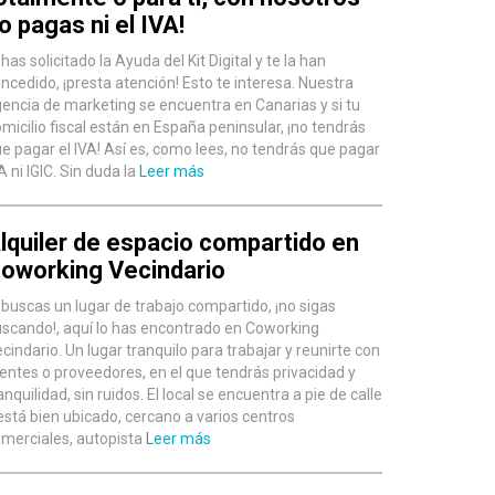
o pagas ni el IVA!
 has solicitado la Ayuda del Kit Digital y te la han
ncedido, ¡presta atención! Esto te interesa. Nuestra
encia de marketing se encuentra en Canarias y si tu
micilio fiscal están en España peninsular, ¡no tendrás
e pagar el IVA! Así es, como lees, no tendrás que pagar
A ni IGIC. Sin duda la
Leer más
lquiler de espacio compartido en
oworking Vecindario
 buscas un lugar de trabajo compartido, ¡no sigas
scando!, aquí lo has encontrado en Coworking
cindario. Un lugar tranquilo para trabajar y reunirte con
ientes o proveedores, en el que tendrás privacidad y
anquilidad, sin ruidos. El local se encuentra a pie de calle
está bien ubicado, cercano a varios centros
merciales, autopista
Leer más