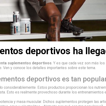
entos deportivos ha lleg
enta suplementos deportivos
. Y es que cada vez son más los 
e. Ven y conoce los detalles importantes sobre este tema.
ementos deportivos es tan popula
 considerablemente. Estos productos proporcionan los nutriente
tista. Esto es realmente provechoso durante los entrenamientos 
potencia y masa muscular. Dichos suplementos protegen las artic