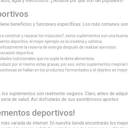
atos, agua y electrolitos. ¿Notaste por qué son tan populares?
ortivos
tiene beneficios y funciones específicas. Los más comunes son
para construir y reparar los músculos?, estos suplementos son una bue
ento deportivo, el mejor ejemplo es la creatina y cafeína.
eficazmente la reserva de energía después de realizar ejercicios.
peración deportiva.
dades nutricionales que no suple la dieta alimenticia.
ducir por sí mismo estas grasas, por eso, estos suplementos mejoran la
ovechosas se hallan en los productos fermentados y el objetivo es mejora
los suplementos son realmente seguros. Claro, antes de adquirir
 seria de salud. Así disfrutarás de sus asombrosos aportes.
ementos deportivos!
ás variada de internet. En nuestra tienda encontrarás los mejor