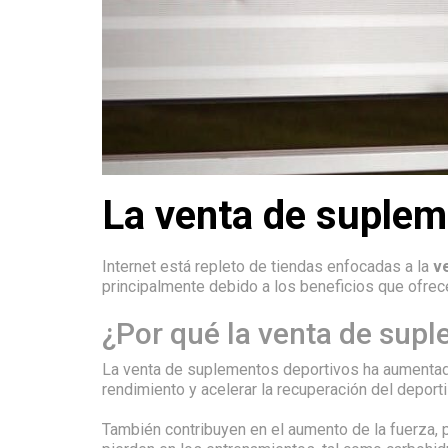
La venta de suplem
Internet está repleto de tiendas enfocadas a la
v
principalmente debido a los beneficios que ofrec
¿Por qué la venta de supl
La venta de suplementos deportivos ha aumentado
rendimiento y acelerar la recuperación del depor
También contribuyen en el aumento de la fuerza, 