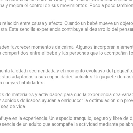
fina y mejora el control de sus movimientos. Poco a poco también
 relación entre causa y efecto. Cuando un bebé mueve un objeto 
. Esta sencilla experiencia contribuye al desarrollo del pensa
eden favorecer momentos de calma. Algunos incorporan element
tes compartidos entre el bebé y las personas que lo acompañan fo
n cuenta la edad recomendada y el momento evolutivo del pequeñ
puestas adaptadas a sus capacidades actuales. Un juguete demas
rá nuevas habilidades.
pos de materiales y actividades para que la experiencia sea vari
y sonidos delicados ayudan a enriquecer la estimulación sin pro
eses de vida.
fluye en la experiencia. Un espacio tranquilo, seguro y libre de
esencia de un adulto que acompañe la actividad mediante palabra