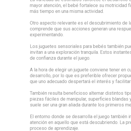
mayor atención, el bebé fortalece su motricidad 
más tiempo en una misma actividad.
Otro aspecto relevante es el descubrimiento de la
comprende que sus acciones generan una respuesta
experimentando.
Los juguetes sensoriales para bebés también pu
invitan a una exploración tranquila. Estos instan
de confianza durante el juego.
A la hora de elegir un juguete conviene tener e
desarrollo, por lo que es preferible ofrecer pro
que uno adecuado despertará el interés y facilita
También resulta beneficioso alternar distintos ti
piezas fáciles de manipular, superficies blandas 
suele ser una gran aliada durante los primeros m
El entorno donde se desarrolla el juego también in
atención en aquello que está descubriendo. La pr
proceso de aprendizaje.