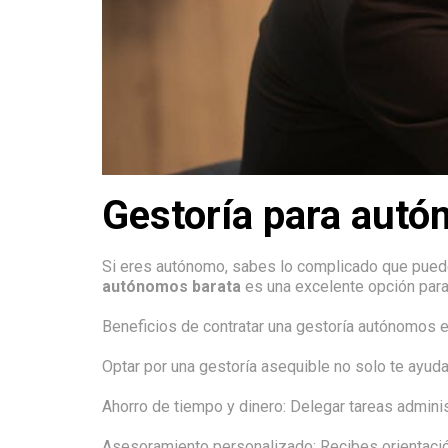
Gestoría para autó
Si eres autónomo, sabes lo complicado que puede 
autónomos barata
es una excelente opción para 
Beneficios de contratar una gestoría autónomos
Optar por una gestoría asequible no solo te ayuda
Ahorro de tiempo y dinero: Delegar tareas adminis
Asesoramiento personalizado: Recibes orientació